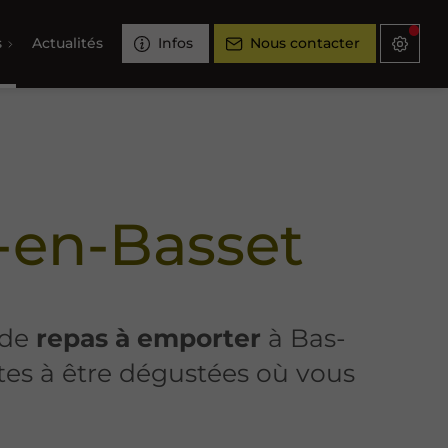
s
Actualités
Infos
Nous contacter
s-en-Basset
 de
repas à emporter
à Bas-
tes à être dégustées où vous