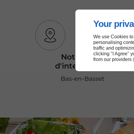
Your priva
We use Cookies to
personalising conte
traffic and optimizi
clicking "I Agree" 
Notre zone
from our providers
d'intervention
Bas-en-Basset