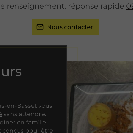
 renseignement, réponse rapide
0
Nous contacter
eurs
Bas-en-Basset vous
é
sans attendre.
dîner en famille
 conçus pour être