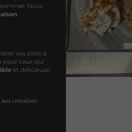
onsommer. Nous
saison
.
érer vos plats à
e pour ceux qui
ible
et délicieuse,
nos créations