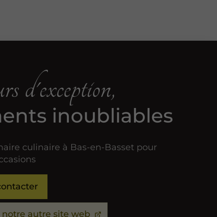
s d'exception,
nts inoubliables
naire culinaire à Bas-en-Basset pour
occasions
ontacter
z notre autre site web