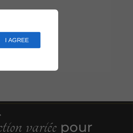
I AGREE
tion variée
pour